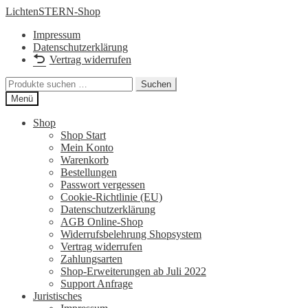
Zur
Zum
LichtenSTERN-Shop
Navigation
Inhalt
Impressum
springen
springen
Datenschutzerklärung
Vertrag widerrufen
Suchen
Suchen
nach:
Menü
Shop
Shop Start
Mein Konto
Warenkorb
Bestellungen
Passwort vergessen
Cookie-Richtlinie (EU)
Datenschutzerklärung
AGB Online-Shop
Widerrufsbelehrung Shopsystem
Vertrag widerrufen
Zahlungsarten
Shop-Erweiterungen ab Juli 2022
Support Anfrage
Juristisches