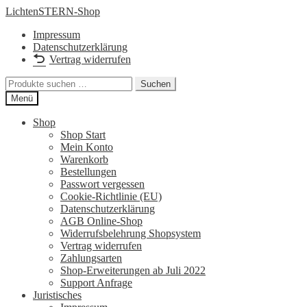
Zur
Zum
LichtenSTERN-Shop
Navigation
Inhalt
Impressum
springen
springen
Datenschutzerklärung
Vertrag widerrufen
Suchen
Suchen
nach:
Menü
Shop
Shop Start
Mein Konto
Warenkorb
Bestellungen
Passwort vergessen
Cookie-Richtlinie (EU)
Datenschutzerklärung
AGB Online-Shop
Widerrufsbelehrung Shopsystem
Vertrag widerrufen
Zahlungsarten
Shop-Erweiterungen ab Juli 2022
Support Anfrage
Juristisches