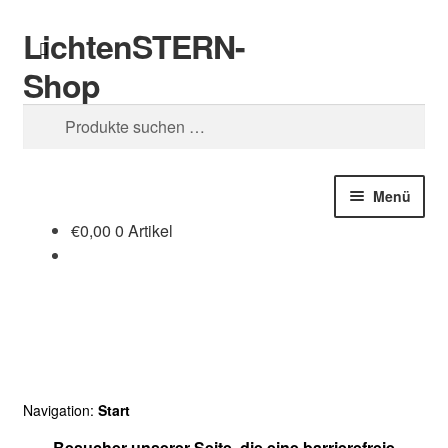
LichtenSTERN-
Zur
Zum
Suchen
Navigation
Inhalt
Shop
springen
springen
Suchen
nach:
Menü
€
0,00
0 Artikel
Shop
Juristisches
Navigation:
Start
Besucher unserer Seite, die eine barrierefreie