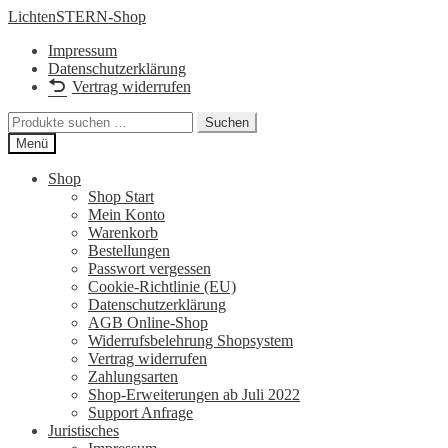
Zur
Zum
LichtenSTERN-Shop
Navigation
Inhalt
Impressum
springen
springen
Datenschutzerklärung
Vertrag widerrufen
Suchen
Suchen
nach:
Menü
Shop
Shop Start
Mein Konto
Warenkorb
Bestellungen
Passwort vergessen
Cookie-Richtlinie (EU)
Datenschutzerklärung
AGB Online-Shop
Widerrufsbelehrung Shopsystem
Vertrag widerrufen
Zahlungsarten
Shop-Erweiterungen ab Juli 2022
Support Anfrage
Juristisches