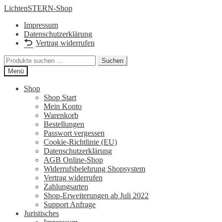
Zur
Zum
LichtenSTERN-Shop
Navigation
Inhalt
Impressum
springen
springen
Datenschutzerklärung
Vertrag widerrufen
Suchen
Suchen
nach:
Menü
Shop
Shop Start
Mein Konto
Warenkorb
Bestellungen
Passwort vergessen
Cookie-Richtlinie (EU)
Datenschutzerklärung
AGB Online-Shop
Widerrufsbelehrung Shopsystem
Vertrag widerrufen
Zahlungsarten
Shop-Erweiterungen ab Juli 2022
Support Anfrage
Juristisches