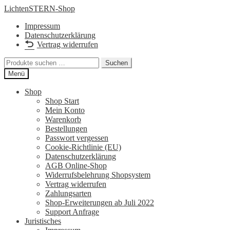
Zur
Zum
LichtenSTERN-Shop
Navigation
Inhalt
Impressum
springen
springen
Datenschutzerklärung
Vertrag widerrufen
Suchen
Suchen
nach:
Menü
Shop
Shop Start
Mein Konto
Warenkorb
Bestellungen
Passwort vergessen
Cookie-Richtlinie (EU)
Datenschutzerklärung
AGB Online-Shop
Widerrufsbelehrung Shopsystem
Vertrag widerrufen
Zahlungsarten
Shop-Erweiterungen ab Juli 2022
Support Anfrage
Juristisches