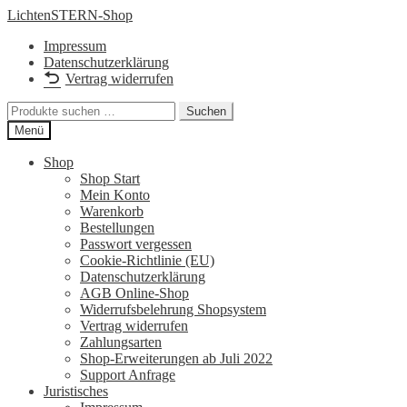
Zur
Zum
LichtenSTERN-Shop
Navigation
Inhalt
Impressum
springen
springen
Datenschutzerklärung
Vertrag widerrufen
Suchen
Suchen
nach:
Menü
Shop
Shop Start
Mein Konto
Warenkorb
Bestellungen
Passwort vergessen
Cookie-Richtlinie (EU)
Datenschutzerklärung
AGB Online-Shop
Widerrufsbelehrung Shopsystem
Vertrag widerrufen
Zahlungsarten
Shop-Erweiterungen ab Juli 2022
Support Anfrage
Juristisches