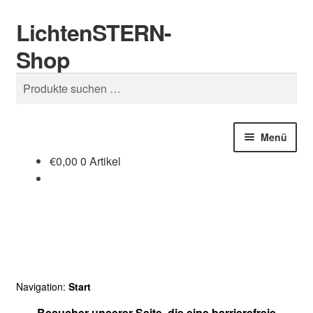
LichtenSTERN-
Zur
Zum
Suchen
Navigation
Inhalt
Shop
springen
springen
Suchen
nach:
Menü
€
0,00
0 Artikel
Shop
Juristisches
Navigation:
Start
Besucher unserer Seite, die eine barrierefreie