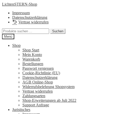
Zur
Zum
LichtenSTERN-Shop
Navigation
Inhalt
Impressum
springen
springen
Datenschutzerklärung
Vertrag widerrufen
Suchen
Suchen
nach:
Menü
Shop
Shop Start
Mein Konto
Warenkorb
Bestellungen
Passwort vergessen
Cookie-Richtlinie (EU)
Datenschutzerklärung
AGB Online-Shop
Widerrufsbelehrung Shopsystem
Vertrag widerrufen
Zahlungsarten
Shop-Erweiterungen ab Juli 2022
Support Anfrage
Juristisches