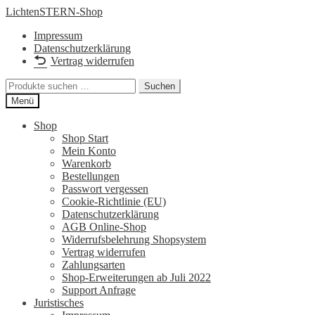
Zur
Zum
LichtenSTERN-Shop
Navigation
Inhalt
Impressum
springen
springen
Datenschutzerklärung
Vertrag widerrufen
Suchen
Suchen
nach:
Menü
Shop
Shop Start
Mein Konto
Warenkorb
Bestellungen
Passwort vergessen
Cookie-Richtlinie (EU)
Datenschutzerklärung
AGB Online-Shop
Widerrufsbelehrung Shopsystem
Vertrag widerrufen
Zahlungsarten
Shop-Erweiterungen ab Juli 2022
Support Anfrage
Juristisches