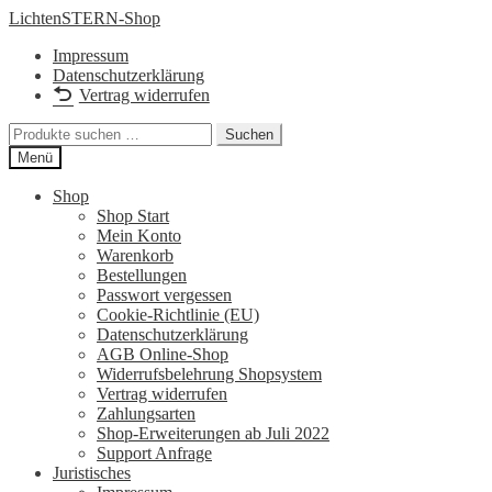
Zur
Zum
LichtenSTERN-Shop
Navigation
Inhalt
Impressum
springen
springen
Datenschutzerklärung
Vertrag widerrufen
Suchen
Suchen
nach:
Menü
Shop
Shop Start
Mein Konto
Warenkorb
Bestellungen
Passwort vergessen
Cookie-Richtlinie (EU)
Datenschutzerklärung
AGB Online-Shop
Widerrufsbelehrung Shopsystem
Vertrag widerrufen
Zahlungsarten
Shop-Erweiterungen ab Juli 2022
Support Anfrage
Juristisches