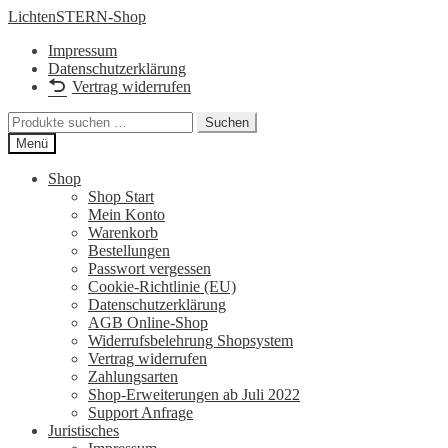
Zur
Zum
LichtenSTERN-Shop
Navigation
Inhalt
Impressum
springen
springen
Datenschutzerklärung
Vertrag widerrufen
Suchen
Suchen
nach:
Menü
Shop
Shop Start
Mein Konto
Warenkorb
Bestellungen
Passwort vergessen
Cookie-Richtlinie (EU)
Datenschutzerklärung
AGB Online-Shop
Widerrufsbelehrung Shopsystem
Vertrag widerrufen
Zahlungsarten
Shop-Erweiterungen ab Juli 2022
Support Anfrage
Juristisches