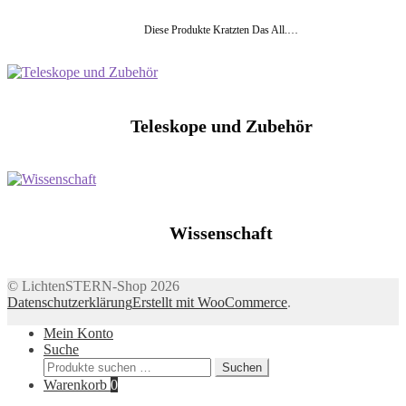
Diese Produkte Kratzten Das All.…
Teleskope und Zubehör
Wissenschaft
© LichtenSTERN-Shop 2026
Datenschutzerklärung
Erstellt mit WooCommerce
.
Mein Konto
Suche
Suchen
Suchen
nach:
Warenkorb
0