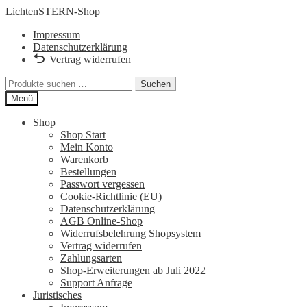
Zur
Zum
LichtenSTERN-Shop
Navigation
Inhalt
Impressum
springen
springen
Datenschutzerklärung
Vertrag widerrufen
Suchen
Suchen
nach:
Menü
Shop
Shop Start
Mein Konto
Warenkorb
Bestellungen
Passwort vergessen
Cookie-Richtlinie (EU)
Datenschutzerklärung
AGB Online-Shop
Widerrufsbelehrung Shopsystem
Vertrag widerrufen
Zahlungsarten
Shop-Erweiterungen ab Juli 2022
Support Anfrage
Juristisches