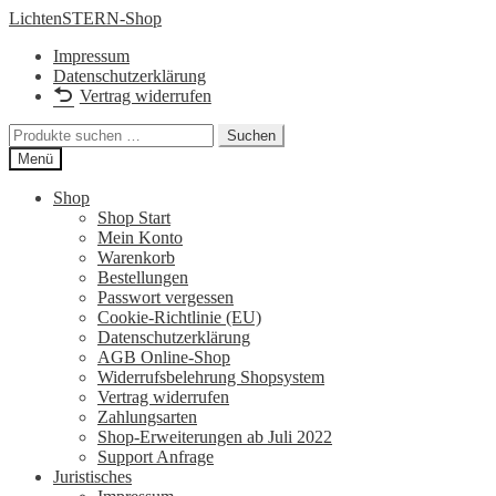
Zur
Zum
LichtenSTERN-Shop
Navigation
Inhalt
Impressum
springen
springen
Datenschutzerklärung
Vertrag widerrufen
Suchen
Suchen
nach:
Menü
Shop
Shop Start
Mein Konto
Warenkorb
Bestellungen
Passwort vergessen
Cookie-Richtlinie (EU)
Datenschutzerklärung
AGB Online-Shop
Widerrufsbelehrung Shopsystem
Vertrag widerrufen
Zahlungsarten
Shop-Erweiterungen ab Juli 2022
Support Anfrage
Juristisches