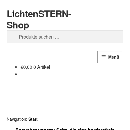
LichtenSTERN-
Zur
Zum
Suchen
Navigation
Inhalt
Shop
springen
springen
Suchen
nach:
Menü
€
0,00
0 Artikel
Shop
Juristisches
Navigation:
Start
Besucher unserer Seite, die eine barrierefreie