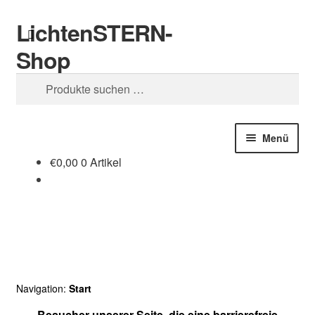
LichtenSTERN-
Zur
Zum
Suchen
Navigation
Inhalt
Shop
springen
springen
Suchen
nach:
Menü
€
0,00
0 Artikel
Shop
Juristisches
Navigation:
Start
Besucher unserer Seite, die eine barrierefreie