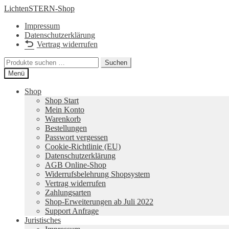
Zur
Zum
LichtenSTERN-Shop
Navigation
Inhalt
Impressum
springen
springen
Datenschutzerklärung
Vertrag widerrufen
Suchen
Suchen
nach:
Menü
Shop
Shop Start
Mein Konto
Warenkorb
Bestellungen
Passwort vergessen
Cookie-Richtlinie (EU)
Datenschutzerklärung
AGB Online-Shop
Widerrufsbelehrung Shopsystem
Vertrag widerrufen
Zahlungsarten
Shop-Erweiterungen ab Juli 2022
Support Anfrage
Juristisches