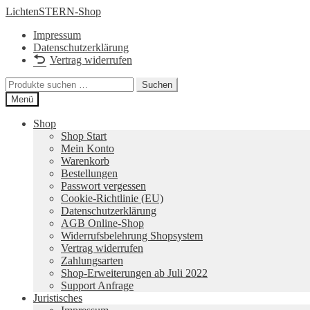
Zur
Zum
LichtenSTERN-Shop
Navigation
Inhalt
Impressum
springen
springen
Datenschutzerklärung
Vertrag widerrufen
Suchen
Suchen
nach:
Menü
Shop
Shop Start
Mein Konto
Warenkorb
Bestellungen
Passwort vergessen
Cookie-Richtlinie (EU)
Datenschutzerklärung
AGB Online-Shop
Widerrufsbelehrung Shopsystem
Vertrag widerrufen
Zahlungsarten
Shop-Erweiterungen ab Juli 2022
Support Anfrage
Juristisches