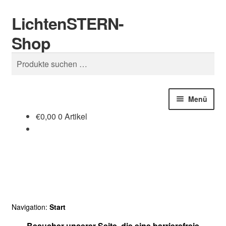
LichtenSTERN-
Zur
Zum
Suchen
Navigation
Inhalt
Shop
springen
springen
Suchen
nach:
Menü
€
0,00
0 Artikel
Shop
Juristisches
Navigation:
Start
Besucher unserer Seite, die eine barrierefreie