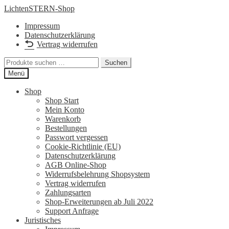
Zur
Zum
LichtenSTERN-Shop
Navigation
Inhalt
Impressum
springen
springen
Datenschutzerklärung
Vertrag widerrufen
Suchen
Suchen
nach:
Menü
Shop
Shop Start
Mein Konto
Warenkorb
Bestellungen
Passwort vergessen
Cookie-Richtlinie (EU)
Datenschutzerklärung
AGB Online-Shop
Widerrufsbelehrung Shopsystem
Vertrag widerrufen
Zahlungsarten
Shop-Erweiterungen ab Juli 2022
Support Anfrage
Juristisches