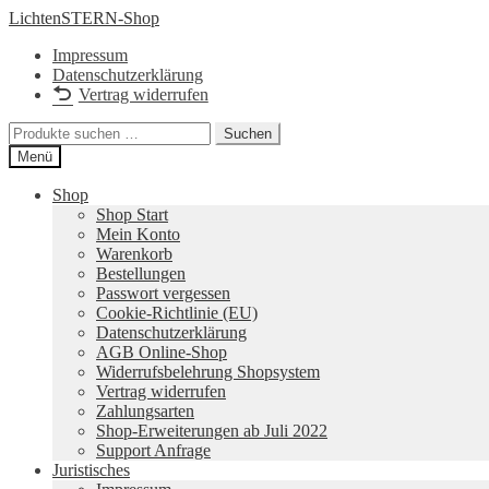
Zur
Zum
LichtenSTERN-Shop
Navigation
Inhalt
Impressum
springen
springen
Datenschutzerklärung
Vertrag widerrufen
Suchen
Suchen
nach:
Menü
Shop
Shop Start
Mein Konto
Warenkorb
Bestellungen
Passwort vergessen
Cookie-Richtlinie (EU)
Datenschutzerklärung
AGB Online-Shop
Widerrufsbelehrung Shopsystem
Vertrag widerrufen
Zahlungsarten
Shop-Erweiterungen ab Juli 2022
Support Anfrage
Juristisches