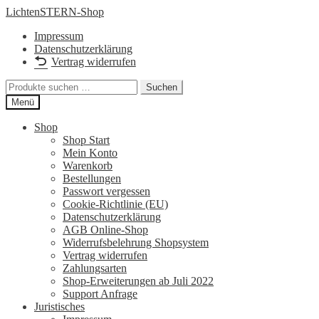
Zur
Zum
LichtenSTERN-Shop
Navigation
Inhalt
Impressum
springen
springen
Datenschutzerklärung
Vertrag widerrufen
Suchen
Suchen
nach:
Menü
Shop
Shop Start
Mein Konto
Warenkorb
Bestellungen
Passwort vergessen
Cookie-Richtlinie (EU)
Datenschutzerklärung
AGB Online-Shop
Widerrufsbelehrung Shopsystem
Vertrag widerrufen
Zahlungsarten
Shop-Erweiterungen ab Juli 2022
Support Anfrage
Juristisches