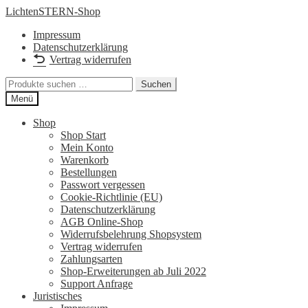
Zur
Zum
LichtenSTERN-Shop
Navigation
Inhalt
Impressum
springen
springen
Datenschutzerklärung
Vertrag widerrufen
Suchen
Suchen
nach:
Menü
Shop
Shop Start
Mein Konto
Warenkorb
Bestellungen
Passwort vergessen
Cookie-Richtlinie (EU)
Datenschutzerklärung
AGB Online-Shop
Widerrufsbelehrung Shopsystem
Vertrag widerrufen
Zahlungsarten
Shop-Erweiterungen ab Juli 2022
Support Anfrage
Juristisches