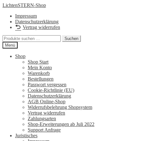
Zur
Zum
LichtenSTERN-Shop
Navigation
Inhalt
Impressum
springen
springen
Datenschutzerklärung
Vertrag widerrufen
Suchen
Suchen
nach:
Menü
Shop
Shop Start
Mein Konto
Warenkorb
Bestellungen
Passwort vergessen
Cookie-Richtlinie (EU)
Datenschutzerklärung
AGB Online-Shop
Widerrufsbelehrung Shopsystem
Vertrag widerrufen
Zahlungsarten
Shop-Erweiterungen ab Juli 2022
Support Anfrage
Juristisches