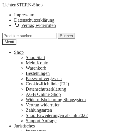
Zur
Zum
LichtenSTERN-Shop
Navigation
Inhalt
Impressum
springen
springen
Datenschutzerklärung
Vertrag widerrufen
Suchen
Suchen
nach:
Menü
Shop
Shop Start
Mein Konto
Warenkorb
Bestellungen
Passwort vergessen
Cookie-Richtlinie (EU)
Datenschutzerklärung
AGB Online-Shop
Widerrufsbelehrung Shopsystem
Vertrag widerrufen
Zahlungsarten
Shop-Erweiterungen ab Juli 2022
Support Anfrage
Juristisches