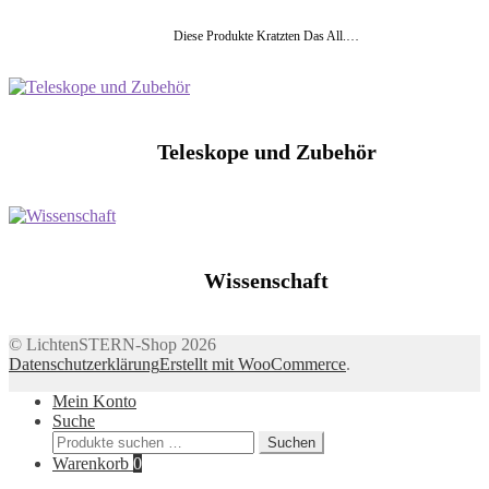
Diese Produkte Kratzten Das All.…
Teleskope und Zubehör
Wissenschaft
© LichtenSTERN-Shop 2026
Datenschutzerklärung
Erstellt mit WooCommerce
.
Mein Konto
Suche
Suchen
Suchen
nach:
Warenkorb
0