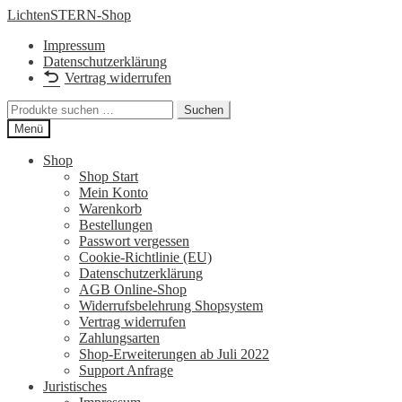
Zur
Zum
LichtenSTERN-Shop
Navigation
Inhalt
Impressum
springen
springen
Datenschutzerklärung
Vertrag widerrufen
Suchen
Suchen
nach:
Menü
Shop
Shop Start
Mein Konto
Warenkorb
Bestellungen
Passwort vergessen
Cookie-Richtlinie (EU)
Datenschutzerklärung
AGB Online-Shop
Widerrufsbelehrung Shopsystem
Vertrag widerrufen
Zahlungsarten
Shop-Erweiterungen ab Juli 2022
Support Anfrage
Juristisches