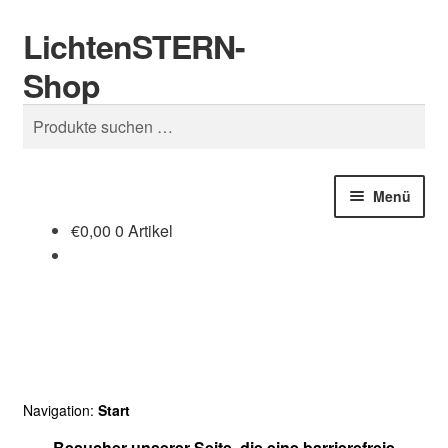
LichtenSTERN-
Zur
Zum
Suchen
Navigation
Inhalt
Shop
springen
springen
Suchen
nach:
Menü
€
0,00
0 Artikel
Shop
Juristisches
Navigation:
Start
Besucher unserer Seite, die eine barrierefreie