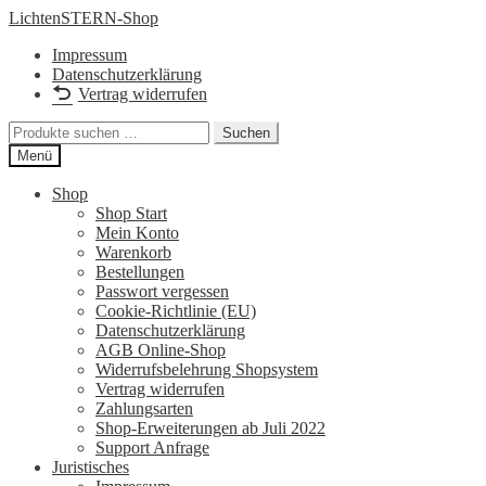
Zur
Zum
LichtenSTERN-Shop
Navigation
Inhalt
Impressum
springen
springen
Datenschutzerklärung
Vertrag widerrufen
Suchen
Suchen
nach:
Menü
Shop
Shop Start
Mein Konto
Warenkorb
Bestellungen
Passwort vergessen
Cookie-Richtlinie (EU)
Datenschutzerklärung
AGB Online-Shop
Widerrufsbelehrung Shopsystem
Vertrag widerrufen
Zahlungsarten
Shop-Erweiterungen ab Juli 2022
Support Anfrage
Juristisches