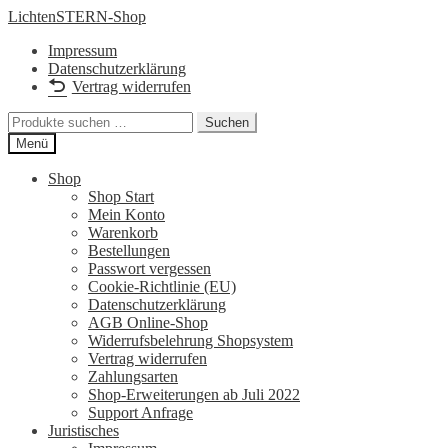
Zur
Zum
LichtenSTERN-Shop
Navigation
Inhalt
Impressum
springen
springen
Datenschutzerklärung
Vertrag widerrufen
Suchen
Suchen
nach:
Menü
Shop
Shop Start
Mein Konto
Warenkorb
Bestellungen
Passwort vergessen
Cookie-Richtlinie (EU)
Datenschutzerklärung
AGB Online-Shop
Widerrufsbelehrung Shopsystem
Vertrag widerrufen
Zahlungsarten
Shop-Erweiterungen ab Juli 2022
Support Anfrage
Juristisches