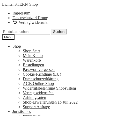
Zur
Zum
LichtenSTERN-Shop
Navigation
Inhalt
Impressum
springen
springen
Datenschutzerklärung
Vertrag widerrufen
Suchen
Suchen
nach:
Menü
Shop
Shop Start
Mein Konto
Warenkorb
Bestellungen
Passwort vergessen
Cookie-Richtlinie (EU)
Datenschutzerklärung
AGB Online-Shop
Widerrufsbelehrung Shopsystem
Vertrag widerrufen
Zahlungsarten
Shop-Erweiterungen ab Juli 2022
Support Anfrage
Juristisches