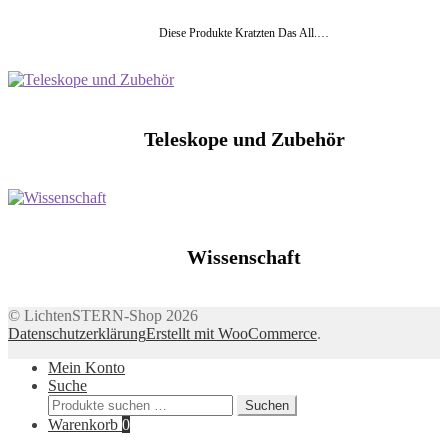
Diese Produkte Kratzten Das All.…
Teleskope und Zubehör
Wissenschaft
© LichtenSTERN-Shop 2026
Datenschutzerklärung
Erstellt mit WooCommerce
.
Mein Konto
Suche
Suchen
Suchen
nach:
Warenkorb
0