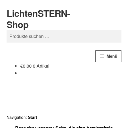
LichtenSTERN-
Zur
Zum
Suchen
Navigation
Inhalt
Shop
springen
springen
Suchen
nach:
Menü
€
0,00
0 Artikel
Shop
Juristisches
Navigation:
Start
Besucher unserer Seite, die eine barrierefreie