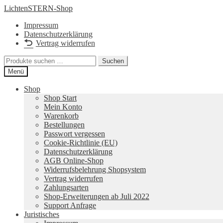
Zur
Zum
LichtenSTERN-Shop
Navigation
Inhalt
Impressum
springen
springen
Datenschutzerklärung
Vertrag widerrufen
Suchen
Suchen
nach:
Menü
Shop
Shop Start
Mein Konto
Warenkorb
Bestellungen
Passwort vergessen
Cookie-Richtlinie (EU)
Datenschutzerklärung
AGB Online-Shop
Widerrufsbelehrung Shopsystem
Vertrag widerrufen
Zahlungsarten
Shop-Erweiterungen ab Juli 2022
Support Anfrage
Juristisches