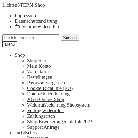
Zur
Zum
LichtenSTERN-Shop
Navigation
Inhalt
Impressum
springen
springen
Datenschutzerklärung
Vertrag widerrufen
Suchen
Suchen
nach:
Menü
Shop
Shop Start
Mein Konto
Warenkorb
Bestellungen
Passwort vergessen
Cookie-Richtlinie (EU)
Datenschutzerklärung
AGB Online-Shop
Widerrufsbelehrung Shopsystem
Vertrag widerrufen
Zahlungsarten
Shop-Erweiterungen ab Juli 2022
Support Anfrage
Juristisches