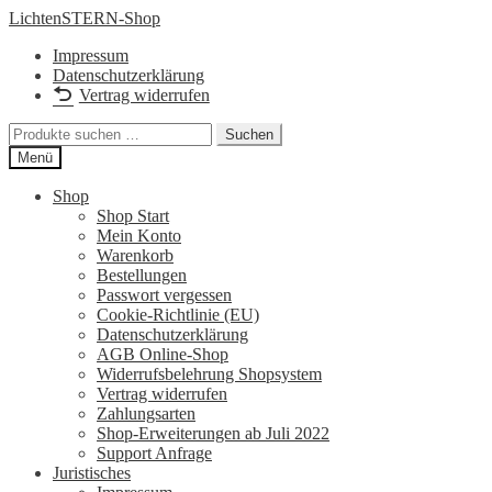
Zur
Zum
LichtenSTERN-Shop
Navigation
Inhalt
Impressum
springen
springen
Datenschutzerklärung
Vertrag widerrufen
Suchen
Suchen
nach:
Menü
Shop
Shop Start
Mein Konto
Warenkorb
Bestellungen
Passwort vergessen
Cookie-Richtlinie (EU)
Datenschutzerklärung
AGB Online-Shop
Widerrufsbelehrung Shopsystem
Vertrag widerrufen
Zahlungsarten
Shop-Erweiterungen ab Juli 2022
Support Anfrage
Juristisches