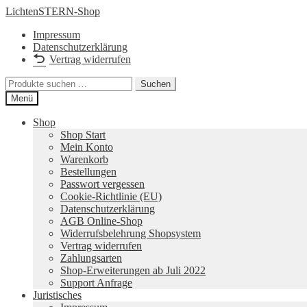
Zur
Zum
LichtenSTERN-Shop
Navigation
Inhalt
Impressum
springen
springen
Datenschutzerklärung
Vertrag widerrufen
Suchen
Suchen
nach:
Menü
Shop
Shop Start
Mein Konto
Warenkorb
Bestellungen
Passwort vergessen
Cookie-Richtlinie (EU)
Datenschutzerklärung
AGB Online-Shop
Widerrufsbelehrung Shopsystem
Vertrag widerrufen
Zahlungsarten
Shop-Erweiterungen ab Juli 2022
Support Anfrage
Juristisches