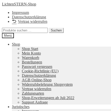
Zur
Zum
LichtenSTERN-Shop
Navigation
Inhalt
Impressum
springen
springen
Datenschutzerklärung
Vertrag widerrufen
Suchen
Suchen
nach:
Menü
Shop
Shop Start
Mein Konto
Warenkorb
Bestellungen
Passwort vergessen
Cookie-Richtlinie (EU)
Datenschutzerklärung
AGB Online-Shop
Widerrufsbelehrung Shopsystem
Vertrag widerrufen
Zahlungsarten
Shop-Erweiterungen ab Juli 2022
Support Anfrage
Juristisches