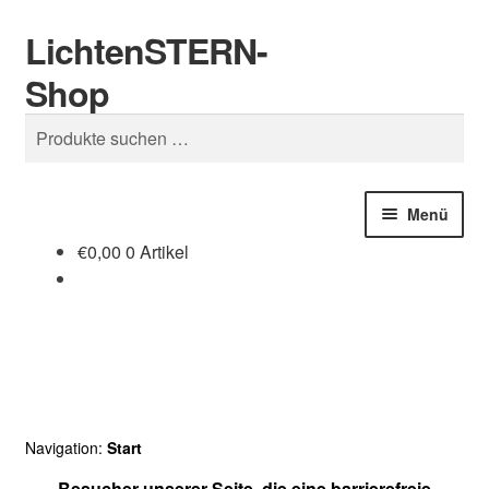
LichtenSTERN-
Zur
Zum
Suchen
Navigation
Inhalt
Shop
springen
springen
Suchen
nach:
Menü
€
0,00
0 Artikel
Shop
Juristisches
Navigation:
Start
Besucher unserer Seite, die eine barrierefreie