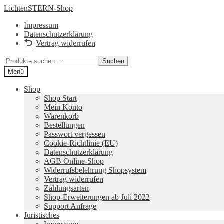
Zur
Zum
LichtenSTERN-Shop
Navigation
Inhalt
Impressum
springen
springen
Datenschutzerklärung
Vertrag widerrufen
Suchen
Suchen
nach:
Menü
Shop
Shop Start
Mein Konto
Warenkorb
Bestellungen
Passwort vergessen
Cookie-Richtlinie (EU)
Datenschutzerklärung
AGB Online-Shop
Widerrufsbelehrung Shopsystem
Vertrag widerrufen
Zahlungsarten
Shop-Erweiterungen ab Juli 2022
Support Anfrage
Juristisches