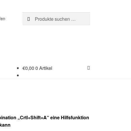
Suchen
Suchen
fen
nach:
€
0,00
0 Artikel
nation „Crtl+Shift+A“ eine Hilfsfunktion
 kann