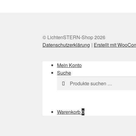
© LichtenSTERN-Shop 2026
Datenschutzerklärung
Erstellt mit WooC
Mein Konto
Suche
Suchen
Suchen
nach:
Warenkorb
0