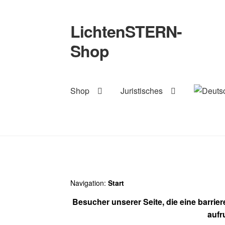
LichtenSTERN-
Zur
Zum
Navigation
Inhalt
Shop
springen
springen
Shop
Juristisches
Navigation:
Start
Besucher unserer Seite, die eine barrie
aufr